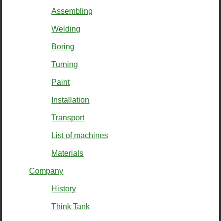
Assembling
Welding
Boring
Turning
Paint
Installation
Transport
List of machines
Materials
Company
History
Think Tank