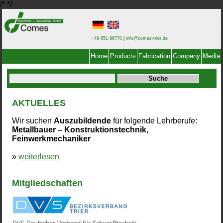
/*
*/
+49 651 96770
|
info@comes-trier.de
Home
Products
Fabrication
Company
Media
AKTUELLES
Wir suchen
Auszubildende
für folgende Lehrberufe:
Metallbauer – Konstruktionstechnik
,
Feinwerkmechaniker
»
weiterlesen
Mitgliedschaften