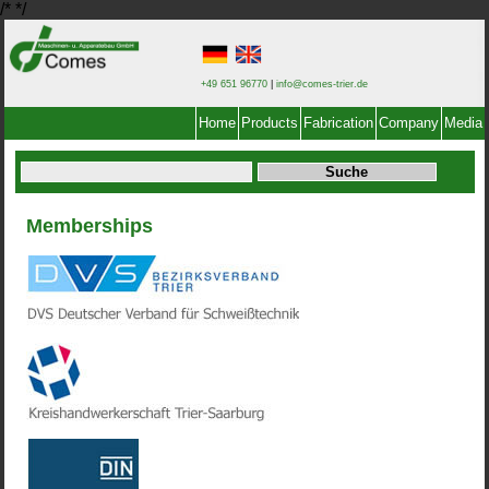
/*
*/
+49 651 96770
|
info@comes-trier.de
Home
Products
Fabrication
Company
Media
Memberships