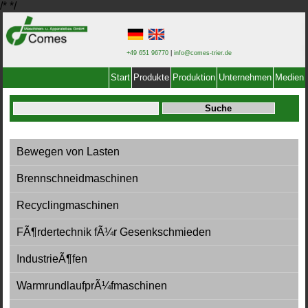
/*
*/
+49 651 96770
|
info@comes-trier.de
Start
Produkte
Produktion
Unternehmen
Medien
Bewegen von Lasten
Brennschneidmaschinen
Recyclingmaschinen
FÃ¶rdertechnik fÃ¼r Gesenkschmieden
IndustrieÃ¶fen
WarmrundlaufprÃ¼fmaschinen